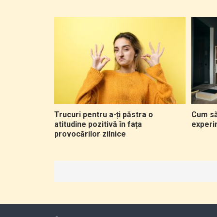
Trucuri pentru a-ți păstra o
Cum să-
atitudine pozitivă în fața
experi
provocărilor zilnice
Paginație
articole