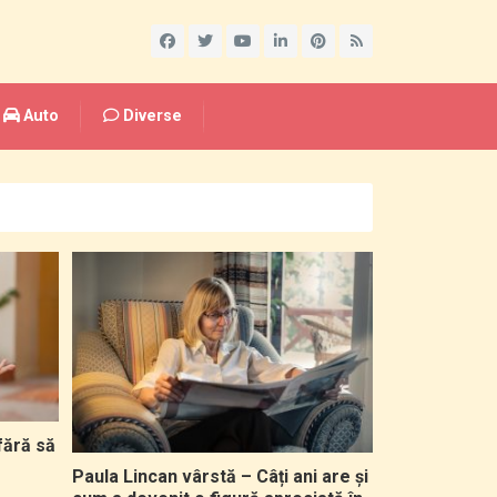
Auto
Diverse
fără să
Paula Lincan vârstă – Câți ani are și