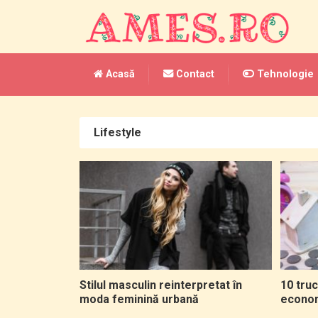
Acasă
Contact
Tehnologie
Lifestyle
Stilul masculin reinterpretat în
10 truc
moda feminină urbană
economi