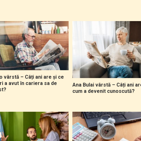
 vârstă – Câți ani are și ce
ri a avut în cariera sa de
Ana Bulai vârstă – Câți ani ar
st?
cum a devenit cunoscută?