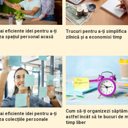
i eficiente idei pentru a-ți
Trucuri pentru a-ți simplifica
za spațiul personal acasă
zilnică și a economisi timp
Cum să-ți organizezi săptă
i eficiente idei pentru a-ți
astfel încât să te bucuri de 
za colecțiile personale
timp liber