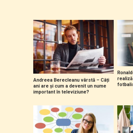
Ronaldo
realiză
Andreea Berecleanu vârstă – Câți
fotbali
ani are și cum a devenit un nume
important în televiziune?