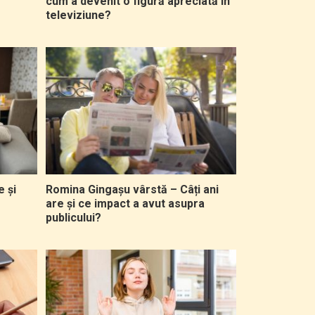
cum a devenit o figură apreciată în
televiziune?
e și
Romina Gingașu vârstă – Câți ani
are și ce impact a avut asupra
publicului?