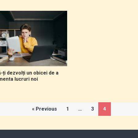
ți dezvolți un obicei de a
menta lucruri noi
« Previous
1
…
3
4