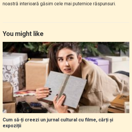
noastră interioară găsim cele mai puternice răspunsuri.
You might like
Cum să-ți creezi un jurnal cultural cu filme, cărți și
expoziții