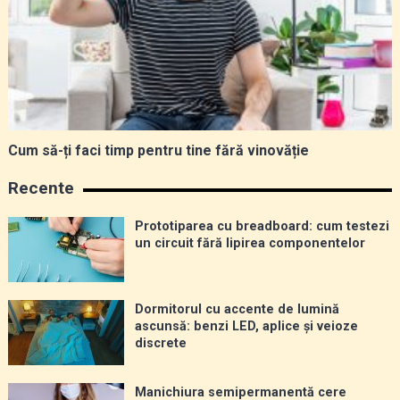
Cum să-ți faci timp pentru tine fără vinovăție
Recente
Prototiparea cu breadboard: cum testezi
un circuit fără lipirea componentelor
Dormitorul cu accente de lumină
ascunsă: benzi LED, aplice și veioze
discrete
Manichiura semipermanentă cere