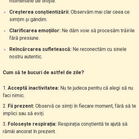
momentele de liniște.
Creșterea conștientizării:
Observăm mai clar ceea ce
simțim și gândim.
Clarificarea emoțiilor:
Ne dăm voie să procesăm trăirile
fără presiune.
Reîncărcarea sufletească:
Ne reconectăm cu sinele
nostru autentic.
Cum să te bucuri de astfel de zile?
Acceptă inactivitatea:
Nu te judeca pentru că alegi să nu
faci nimic.
Fii prezent:
Observă ce simți în fiecare moment, fără să te
implici sau să eviți.
Folosește respirația:
Respirația conștientă te ajută să
rămâi ancorat în prezent.