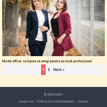
Moda office: ce haine să alegi pentru un look profesional
Paginație
1
2
Next »
articole
© 2025
AMES
Despre noi
Politică de confidențialitate
Contact