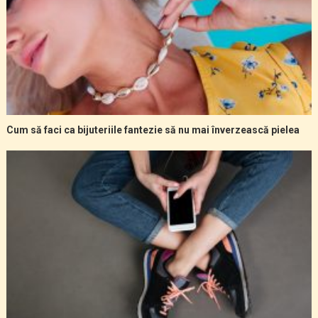
Cum să faci ca bijuteriile fantezie să nu mai înverzească pielea