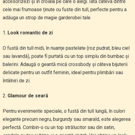
accesorizezi și în croiala pe care o alegi. Iată câteva dintre
cele mai frumoase ținute cu fuste din tull, perfecte pentru a
adăuga un strop de magie garderobei tale.
Look romantic de zi
O fustă din tull midi, în nuanțe pastelate (roz pudrat, bleu ciel
sau lavandă), poate fi purtată cu un top simplu din bumbac și
balerini. Adaugă o geantă mică crossbody și câteva bijuterii
delicate pentru un outfit feminin, ideal pentru plimbări sau
întâlniri de zi.
Glamour de seară
Pentru evenimente speciale, o fustă din tull lungă, în culori
elegante precum negru, burgundy sau smarald, este alegerea
perfectă. Combin-o cu un top strălucitor sau din satin,