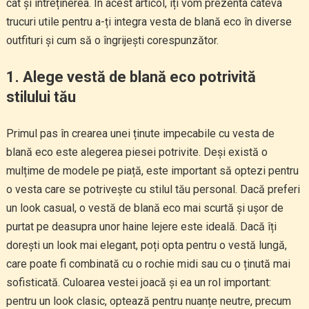
cât și întreținerea. În acest articol, îți vom prezenta câteva
trucuri utile pentru a-ți integra vesta de blană eco în diverse
outfituri și cum să o îngrijești corespunzător.
1. Alege vestă de blană eco potrivită
stilului tău
Primul pas în crearea unei ținute impecabile cu vesta de
blană eco este alegerea piesei potrivite. Deși există o
mulțime de modele pe piață, este important să optezi pentru
o vesta care se potrivește cu stilul tău personal. Dacă preferi
un look casual, o vestă de blană eco mai scurtă și ușor de
purtat pe deasupra unor haine lejere este ideală. Dacă îți
dorești un look mai elegant, poți opta pentru o vestă lungă,
care poate fi combinată cu o rochie midi sau cu o ținută mai
sofisticată. Culoarea vestei joacă și ea un rol important:
pentru un look clasic, optează pentru nuanțe neutre, precum