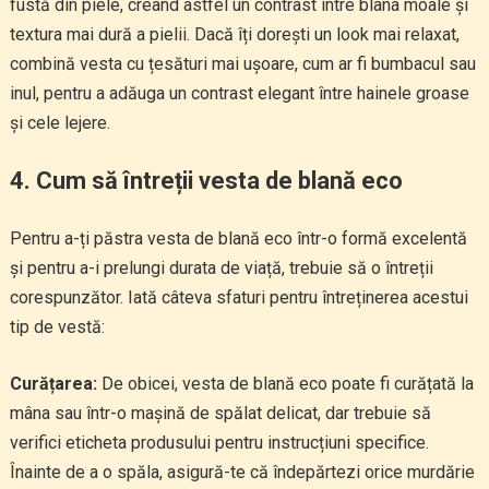
fustă din piele, creând astfel un contrast între blana moale și
textura mai dură a pielii. Dacă îți dorești un look mai relaxat,
combină vesta cu țesături mai ușoare, cum ar fi bumbacul sau
inul, pentru a adăuga un contrast elegant între hainele groase
și cele lejere.
4. Cum să întreții vesta de blană eco
Pentru a-ți păstra vesta de blană eco într-o formă excelentă
și pentru a-i prelungi durata de viață, trebuie să o întreții
corespunzător. Iată câteva sfaturi pentru întreținerea acestui
tip de vestă:
Curățarea:
De obicei, vesta de blană eco poate fi curățată la
mâna sau într-o mașină de spălat delicat, dar trebuie să
verifici eticheta produsului pentru instrucțiuni specifice.
Înainte de a o spăla, asigură-te că îndepărtezi orice murdărie