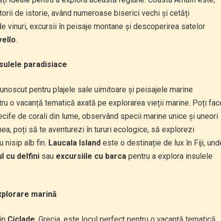
rii de istorie, având numeroase biserici vechi și cetăți
de vinuri, excursii în peisaje montane și descoperirea satelor
ello
.
nsulele paradisiace
cunoscut pentru plajele sale uimitoare și peisajele marine
u o vacanță tematică axată pe explorarea vieții marine. Poți fac
ecife de corali din lume, observând specii marine unice și uneori
a, poți să te aventurezi în tururi ecologice, să explorezi
 nisip alb fin.
Laucala Island
este o destinație de lux în Fiji, und
l cu delfini
sau
excursiile cu barca
pentru a explora insulele
explorare marină
din
Ciclade
, Grecia, este locul perfect pentru o vacanță tematică