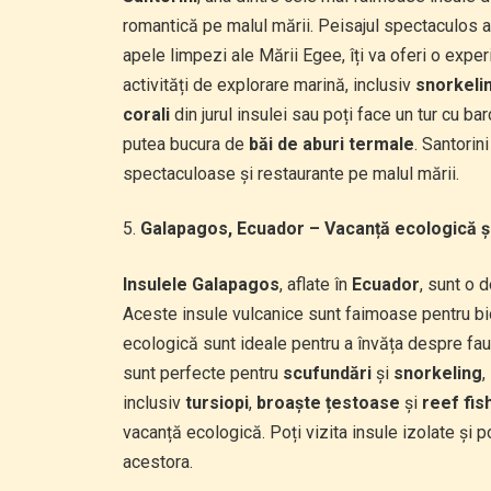
romantică pe malul mării. Peisajul spectaculos al
apele limpezi ale Mării Egee, îți va oferi o expe
activități de explorare marină, inclusiv
snorkeli
corali
din jurul insulei sau poți face un tur cu ba
putea bucura de
băi de aburi termale
. Santorin
spectaculoase și restaurante pe malul mării.
Galapagos, Ecuador – Vacanță ecologică ș
Insulele Galapagos
, aflate în
Ecuador
, sunt o 
Aceste insule vulcanice sunt faimoase pentru bio
ecologică sunt ideale pentru a învăța despre faun
sunt perfecte pentru
scufundări
și
snorkeling
,
inclusiv
tursiopi
,
broaște țestoase
și
reef fis
vacanță ecologică. Poți vizita insule izolate și 
acestora.