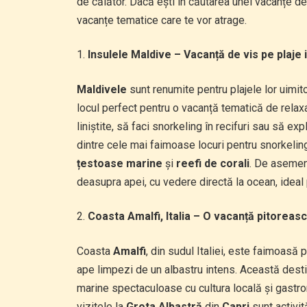
de călător. Dacă ești în căutarea unei vacanțe de
vacanțe tematice care te vor atrage.
Insulele Maldive – Vacanță de vis pe plaje i
Maldivele
sunt renumite pentru plajele lor uimito
locul perfect pentru o vacanță tematică de relaxar
liniștite, să faci snorkeling în recifuri sau să e
dintre cele mai faimoase locuri pentru snorkeling, 
țestoase marine
și
reefi de corali
. De asemen
deasupra apei, cu vedere directă la ocean, idea
Coasta Amalfi, Italia – O vacanță pitoreasc
Coasta
Amalfi
, din sudul Italiei, este faimoasă 
ape limpezi de un albastru intens. Această dest
marine spectaculoase cu cultura locală și gastron
vizitele la
Grota Albastră
din
Capri
sunt activit