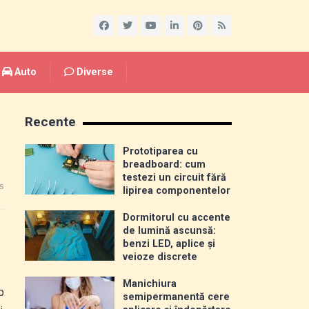
Auto
Diverse
Recente
Prototiparea cu
breadboard: cum
testezi un circuit fără
s
lipirea componentelor
Dormitorul cu accente
de lumină ascunsă:
benzi LED, aplice și
veioze discrete
Manichiura
p
semipermanentă cere