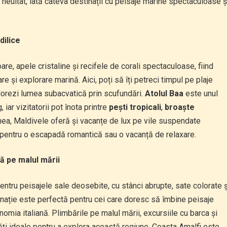
 neuitat, iată câteva destinații cu peisaje marine spectaculoase ș
dilice
are, apele cristaline și recifele de corali spectaculoase, fiind
e și explorare marină. Aici, poți să îți petreci timpul pe plaje
xplorezi lumea subacvatică prin scufundări.
Atolul Baa
este unul
iar vizitatorii pot înota printre
pești tropicali
,
broaște
ea, Maldivele oferă și vacanțe de lux pe vile suspendate
l pentru o escapadă romantică sau o vacanță de relaxare.
ă pe malul mării
pentru peisajele sale deosebite, cu stânci abrupte, sate colorate ș
inație este perfectă pentru cei care doresc să îmbine peisaje
omia italiană. Plimbările pe malul mării, excursiile cu barca și
ăți ideale pentru a explora această regiune. Coasta Amalfi este,