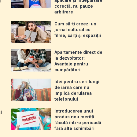
i
aplicare și îndepărtare
corectă, nu pauze
arbitrare
Cum să-ți creezi un
jurnal cultural cu
filme, cărți și expoziții
Apartamente direct de
la dezvoltator:
Avantaje pentru
cumpărători
Idei pentru seri lungi
de iarnă care nu
implică derularea
telefonului
Introducerea unui
i
produs nou merită
făcută într-o perioadă
fără alte schimbări