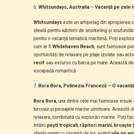
Whitsundays, Australia – Vacanță pe cele 
Whitsundays
este un arhipelag din apropierea 
ideală pentru iubitorii de snorkeling și scufundăr
pentru o vacanță tematică maritimă. Poți explor
cum ar fi
Whitehaven Beach
, sunt faimoase pen
oportunități de relaxare pe plaje izolate sau acti
recif
sau excursii cu barca pe mare. Această des
escapadă romantică.
Bora Bora, Polinezia Franceză – O vacanță
Bora Bora
, una dintre cele mai faimoase insule
turcoaz și peisajele marine uimitoare. Această d
relaxare, combinată cu explorări marine. Poți fac
întâlni
pești tropicali
,
răpitori marini
,
broaște 
ideală pentru o vacanță de lux, având
vile pe ap