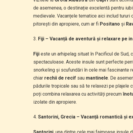
de asemenea, o destinație excelentă pentru iubito
medievale. Vacanțele tematice aici includ tururi 
pitorești din apropiere, cum ar fi
Positano
și
Rav
Fiji – Vacanță de aventură și relaxare pe i
Fiji
este un arhipelag situat în Pacificul de Sud, 
spectaculoase. Aceste insule sunt perfecte pentr
snorkeling și scufundări în cele mai fascinante r
chiar
rechii de recif
sau
mantinele
. De asemene
pădurile tropicale sau să te relaxezi pe plajele cu
poți combina relaxarea cu activități precum
înotu
izolate din apropiere.
Santorini, Grecia – Vacanță romantică și 
Santorini
, una dintre cele mai faimoase insule 