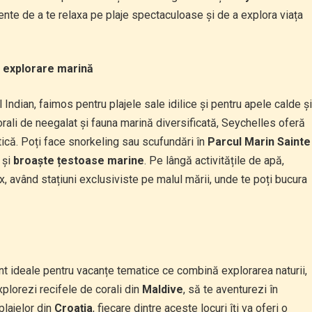
nte de a te relaxa pe plaje spectaculoase și de a explora viața
i explorare marină
Indian, faimos pentru plajele sale idilice și pentru apele calde și
orali de neegalat și fauna marină diversificată, Seychelles oferă
ică. Poți face snorkeling sau scufundări în
Parcul Marin Sainte
și
broaște țestoase marine
. Pe lângă activitățile de apă,
, având stațiuni exclusiviste pe malul mării, unde te poți bucura
t ideale pentru vacanțe tematice ce combină explorarea naturii,
xplorezi recifele de corali din
Maldive
, să te aventurezi în
plajelor din
Croația
, fiecare dintre aceste locuri îți va oferi o