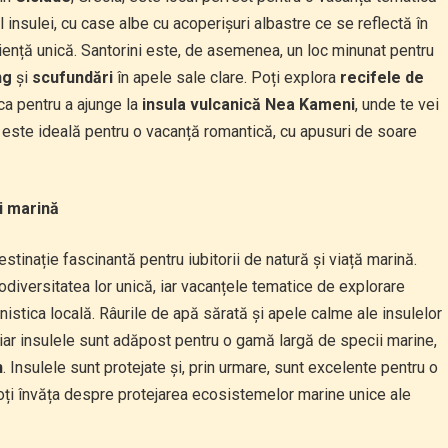
 insulei, cu case albe cu acoperișuri albastre ce se reflectă în
riență unică. Santorini este, de asemenea, un loc minunat pentru
ng
și
scufundări
în apele sale clare. Poți explora
recifele de
rca pentru a ajunge la
insula vulcanică Nea Kameni
, unde te vei
i este ideală pentru o vacanță romantică, cu apusuri de soare
i marină
destinație fascinantă pentru iubitorii de natură și viață marină.
diversitatea lor unică, iar vacanțele tematice de explorare
istica locală. Râurile de apă sărată și apele calme ale insulelor
 iar insulele sunt adăpost pentru o gamă largă de specii marine,
h
. Insulele sunt protejate și, prin urmare, sunt excelente pentru o
poți învăța despre protejarea ecosistemelor marine unice ale