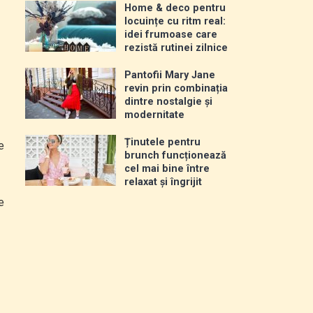
Home & deco pentru
locuințe cu ritm real:
idei frumoase care
rezistă rutinei zilnice
Pantofii Mary Jane
revin prin combinația
dintre nostalgie și
modernitate
Ținutele pentru
e
brunch funcționează
cel mai bine între
relaxat și îngrijit
e