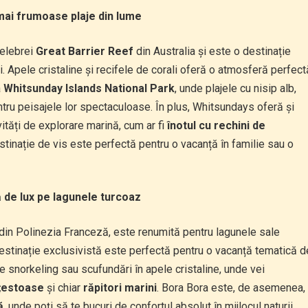
mai frumoase plaje din lume
celebrei
Great Barrier Reef
din Australia și este o destinație
i. Apele cristaline și recifele de corali oferă o atmosferă perfect
a
Whitsunday Islands National Park
, unde plajele cu nisip alb,
tru peisajele lor spectaculoase. În plus, Whitsundays oferă și
vități de explorare marină, cum ar fi
înotul cu rechini de
tinație de vis este perfectă pentru o vacanță în familie sau o
 de lux pe lagunele turcoaz
 din Polinezia Franceză, este renumită pentru lagunele sale
estinație exclusivistă este perfectă pentru o vacanță tematică d
e snorkeling sau scufundări în apele cristaline, unde vei
țestoase
și chiar
răpitori marini
. Bora Bora este, de asemenea,
ă
, unde poți să te bucuri de confortul absolut în mijlocul naturii.