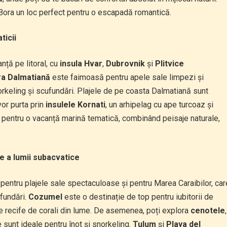
 Bora un loc perfect pentru o escapadă romantică.
ticii
nță pe litoral, cu
insula Hvar
,
Dubrovnik
și
Plitvice
ra Dalmatiană
este faimoasă pentru apele sale limpezi și
orkeling și scufundări. Plajele de pe coasta Dalmatiană sunt
vor purta prin
insulele Kornati
, un arhipelag cu ape turcoaz și
ă pentru o vacanță marină tematică, combinând peisaje naturale,
e a lumii subacvatice
 pentru plajele sale spectaculoase și pentru Marea Caraibilor, car
ufundări.
Cozumel
este o destinație de top pentru iubitorii de
e recife de corali din lume. De asemenea, poți explora
cenotele
,
 sunt ideale pentru înot și snorkeling.
Tulum
și
Playa del