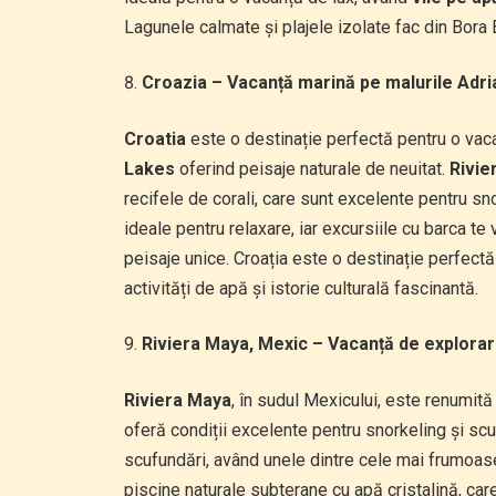
Lagunele calmate și plajele izolate fac din Bora
Croazia – Vacanță marină pe malurile Adria
Croatia
este o destinație perfectă pentru o vaca
Lakes
oferind peisaje naturale de neuitat.
Rivie
recifele de corali, care sunt excelente pentru sn
ideale pentru relaxare, iar excursiile cu barca te 
peisaje unice. Croația este o destinație perfect
activități de apă și istorie culturală fascinantă.
Riviera Maya, Mexic – Vacanță de explorar
Riviera Maya
, în sudul Mexicului, este renumită
oferă condiții excelente pentru snorkeling și sc
scufundări, având unele dintre cele mai frumoas
piscine naturale subterane cu apă cristalină, care