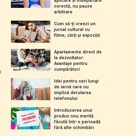
aplicare și îndepărtare
corectă, nu pauze
arbitrare
Cum să-ți creezi un
jurnal cultural cu
filme, cărți și expoziții
Apartamente direct de
la dezvoltator:
Avantaje pentru
cumpărători
i
Idei pentru seri lungi
de iarnă care nu
implică derularea
telefonului
Introducerea unui
produs nou merită
făcută într-o perioadă
fără alte schimbări