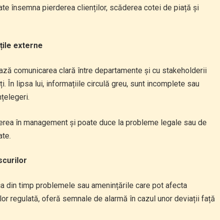
te însemna pierderea clienților, scăderea cotei de piață și
țile externe
ează comunicarea clară între departamente și cu stakeholderii
i. În lipsa lui, informațiile circulă greu, sunt incomplete sau
nțelegeri.
erea în management și poate duce la probleme legale sau de
ate.
scurilor
ica din timp problemele sau amenințările care pot afecta
a lor regulată, oferă semnale de alarmă în cazul unor deviații față