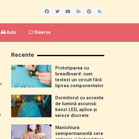
Auto
Diverse
Recente
Prototiparea cu
breadboard: cum
testezi un circuit fără
s
lipirea componentelor
Dormitorul cu accente
de lumină ascunsă:
benzi LED, aplice și
e
veioze discrete
Manichiura
semipermanentă cere