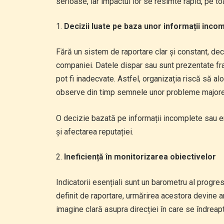
serioase, iar impactul lor se resimte rapid, pe toa
Decizii luate pe baza unor informații inco
Fără un sistem de raportare clar și constant, dec
companiei. Datele dispar sau sunt prezentate fra
pot fi inadecvate. Astfel, organizația riscă să a
observe din timp semnele unor probleme majore
O decizie bazată pe informații incomplete sau er
și afectarea reputației.
Ineficiență în monitorizarea obiectivelor
Indicatorii esențiali sunt un barometru al progres
definit de raportare, urmărirea acestora devine 
imagine clară asupra direcției în care se îndreapt