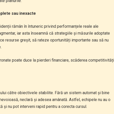
te planurile.
mplete sau inexacte
idenții rămân în întuneric privind performanțele reale ale
gmentar, iar asta înseamnă că strategiile și măsurile adoptate
loce resurse greșit, să rateze oportunități importante sau să nu
.
onate poate duce la pierderi financiare, scăderea competitivități
ului către obiectivele stabilite. Fără un sistem automat și bine
anevoioasă, neclară și adesea amânată. Astfel, echipele nu au o
ă și nu pot interveni rapid pentru a corecta cursul.