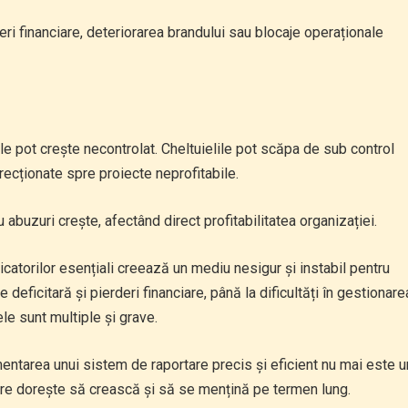
ri financiare, deteriorarea brandului sau blocaje operaționale
ile pot crește necontrolat. Cheltuielile pot scăpa de sub control
direcționate spre proiecte neprofitabile.
u abuzuri crește, afectând direct profitabilitatea organizației.
icatorilor esențiali creează un mediu nesigur și instabil pentru
deficitară și pierderi financiare, până la dificultăți în gestionare
ele sunt multiple și grave.
mentarea unui sistem de raportare precis și eficient nu mai este u
 care dorește să crească și să se mențină pe termen lung.