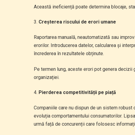
Această ineficiență poate determina blocaje, sta
Creșterea riscului de erori umane
Raportarea manuală, neautomatizată sau improviza
erorilor. Introducerea datelor, calcularea și int
încrederea în rezultatele obținute.
Pe termen lung, aceste erori pot genera decizii gr
organizației.
Pierderea competitivității pe piață
Companiile care nu dispun de un sistem robust de
evoluția comportamentului consumatorilor. Lipsa 
urmă față de concurenții care folosesc informațiile