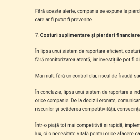
Fără aceste alerte, compania se expune la pierde
care ar fi putut fi prevenite.
Costuri suplimentare și pierderi financiare
În lipsa unui sistem de raportare eficient, costur
fără monitorizarea atentă, iar investițiile pot fi 
Mai mult, fără un control clar, riscul de fraudă sa
În concluzie, lipsa unui sistem de raportare a ind
orice companie. De la decizii eronate, comunicare 
riscurilor și scăderea competitivității, consecinț
Într-o piață tot mai competitivă și rapidă, imple
lux, ci o necesitate vitală pentru orice afacere