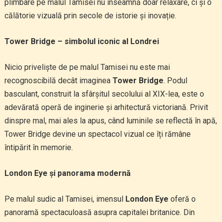
plimbare pe malul Tamisei nu înseamnă doar relaxare, ci și o
călătorie vizuală prin secole de istorie și inovație.
Tower Bridge – simbolul iconic al Londrei
Nicio priveliște de pe malul Tamisei nu este mai
recognoscibilă decât imaginea
Tower Bridge
. Podul
basculant, construit la sfârșitul secolului al XIX-lea, este o
adevărată operă de inginerie și arhitectură victoriană. Privit
dinspre mal, mai ales la apus, când luminile se reflectă în apă,
Tower Bridge devine un spectacol vizual ce îți rămâne
întipărit în memorie.
London Eye și panorama modernă
Pe malul sudic al Tamisei, imensul
London Eye
oferă o
panoramă spectaculoasă asupra capitalei britanice. Din