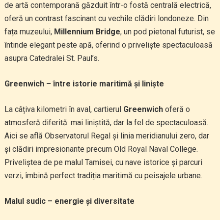
de artă contemporană găzduit într-o fostă centrală electrică,
oferă un contrast fascinant cu vechile clădiri londoneze. Din
fața muzeului,
Millennium Bridge
, un pod pietonal futurist, se
întinde elegant peste apă, oferind o priveliște spectaculoasă
asupra Catedralei St. Paul’s.
Greenwich – între istorie maritimă și liniște
La câțiva kilometri în aval, cartierul
Greenwich
oferă o
atmosferă diferită: mai liniștită, dar la fel de spectaculoasă.
Aici se află Observatorul Regal și linia meridianului zero, dar
și clădiri impresionante precum Old Royal Naval College.
Priveliștea de pe malul Tamisei, cu nave istorice și parcuri
verzi, îmbină perfect tradiția maritimă cu peisajele urbane.
Malul sudic – energie și diversitate