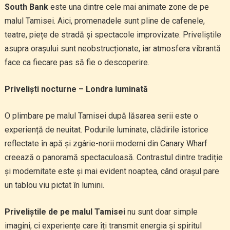
South Bank
este una dintre cele mai animate zone de pe
malul Tamisei. Aici, promenadele sunt pline de cafenele,
teatre, piețe de stradă și spectacole improvizate. Priveliștile
asupra orașului sunt neobstrucționate, iar atmosfera vibrantă
face ca fiecare pas să fie o descoperire.
Priveliști nocturne – Londra luminată
O plimbare pe malul Tamisei după lăsarea serii este o
experiență de neuitat. Podurile luminate, clădirile istorice
reflectate în apă și zgârie-norii moderni din Canary Wharf
creează o panoramă spectaculoasă. Contrastul dintre tradiție
și modernitate este și mai evident noaptea, când orașul pare
un tablou viu pictat în lumini.
Priveliștile de pe malul Tamisei
nu sunt doar simple
imagini, ci experiențe care îți transmit energia și spiritul