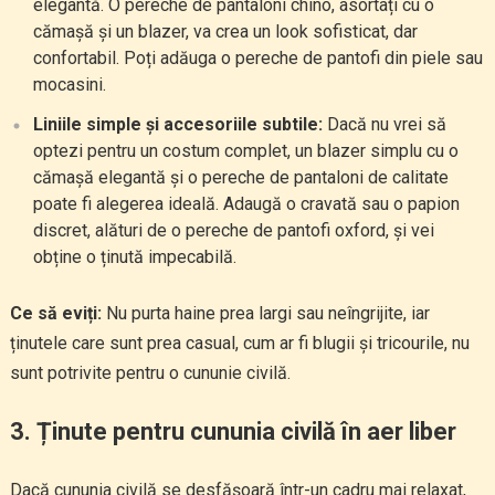
elegantă. O pereche de pantaloni chino, asortați cu o
cămașă și un blazer, va crea un look sofisticat, dar
confortabil. Poți adăuga o pereche de pantofi din piele sau
mocasini.
Liniile simple și accesoriile subtile:
Dacă nu vrei să
optezi pentru un costum complet, un blazer simplu cu o
cămașă elegantă și o pereche de pantaloni de calitate
poate fi alegerea ideală. Adaugă o cravată sau o papion
discret, alături de o pereche de pantofi oxford, și vei
obține o ținută impecabilă.
Ce să eviți:
Nu purta haine prea largi sau neîngrijite, iar
ținutele care sunt prea casual, cum ar fi blugii și tricourile, nu
sunt potrivite pentru o cununie civilă.
3.
Ținute pentru cununia civilă în aer liber
Dacă cununia civilă se desfășoară într-un cadru mai relaxat,