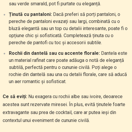
sau verde smarald, pot fi purtate cu eleganță.
Ținută cu pantaloni:
Dacă preferi să porți pantaloni, o
pereche de pantaloni evazați sau largi, combinată cu o
bluză elegantă sau un top cu detalii interesante, poate fi o
opțiune chic și sofisticată. Completează ținuta cu o
pereche de pantofi cu toc și accesorii subtile.
Rochii din dantelă sau cu accente florale:
Dantela este
un material rafinat care poate adăuga o notă de eleganță
subtilă, perfectă pentru o cununie civilă. Poți alege o
rochie din dantelă sau una cu detalii florale, care să aducă
un aer romantic și sofisticat.
Ce să eviți:
Nu exagera cu rochii albe sau ivoire, deoarece
acestea sunt rezervate miresei. În plus, evită ținutele foarte
extravagante sau prea de cocktail, care ar putea ieși din
contextul unui eveniment de cununie civilă.