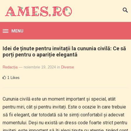
MENU
Idei de ținute pentru invitații la cununia civilă: Ce să
porți pentru o apariție elegantă
Redacția
— noiembrie 19, 2024
in
Diverse
1
Likes
Cununia civilă este un moment important și special, atât
pentru miri, cât și pentru invitați. Este o ocazie în care trebuie
să fii elegant, dar totodată să te simți confortabil și adecvat
momentului. Deși nu există un dress code foarte strict pentru
invitați, este important să îți alegi ținuta cu atenție, ținând cont