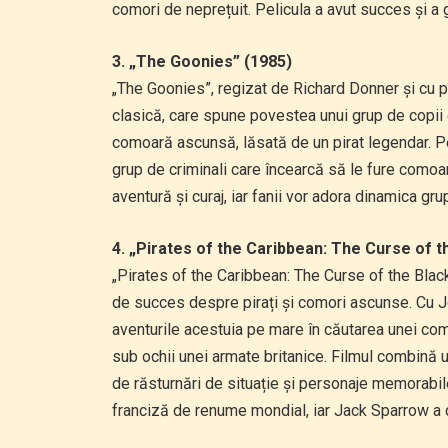
comori de neprețuit. Pelicula a avut succes și a 
3. „The Goonies” (1985)
„The Goonies”, regizat de Richard Donner și cu 
clasică, care spune povestea unui grup de copii 
comoară ascunsă, lăsată de un pirat legendar. Pe
grup de criminali care încearcă să le fure comoa
aventură și curaj, iar fanii vor adora dinamica gr
4. „Pirates of the Caribbean: The Curse of t
„Pirates of the Caribbean: The Curse of the Black
de succes despre pirați și comori ascunse. Cu J
aventurile acestuia pe mare în căutarea unei com
sub ochii unei armate britanice. Filmul combină 
de răsturnări de situație și personaje memorabil
franciză de renume mondial, iar Jack Sparrow a d