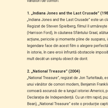
vânători de comori.
1. „Indiana Jones and the Last Crusade” (19
„Indiana Jones and the Last Crusade” este un clas
Regizat de Steven Spielberg, filmul îl urmărește
(Harrison Ford), în căutarea Sfântului Graal, alăt
acțiune, pericole și momente pline de suspans, i
legendare face din acest film o alegere perfectă 
în istorie, în care eroii înfruntă obstacole impos
mult decât un simplu obiect de dorit.
2. „National Treasure” (2004)
„National Treasure”, regizat de Jon Turteltaub, e
unui vânător de comori modern, Benjamin Frankli
comoară ascunsă de-a lungul istoriei Americii, po
Declarația de Independență. Cu un ritm rapid, puz
Bean), „National Treasure” este o producție capti