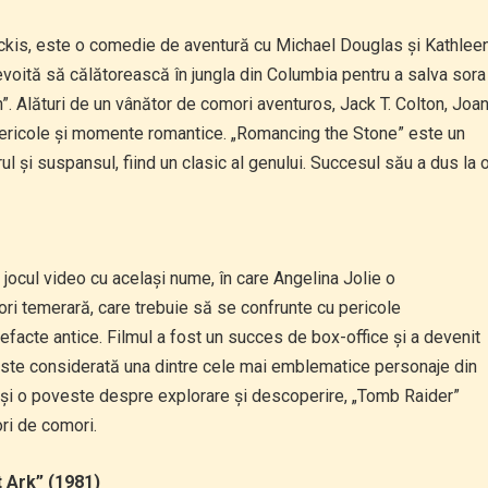
kis, este o comedie de aventură cu Michael Douglas și Kathlee
nevoită să călătorească în jungla din Columbia pentru a salva sora
n”. Alături de un vânător de comori aventuros, Jack T. Colton, Joa
pericole și momente romantice. „Romancing the Stone” este un
 și suspansul, fiind un clasic al genului. Succesul său a dus la 
jocul video cu același nume, în care Angelina Jolie o
ri temerară, care trebuie să se confrunte cu pericole
efacte antice. Filmul a fost un succes de box-office și a devenit
t este considerată una dintre cele mai emblematice personaje din
 și o poveste despre explorare și descoperire, „Tomb Raider”
ori de comori.
t Ark” (1981)