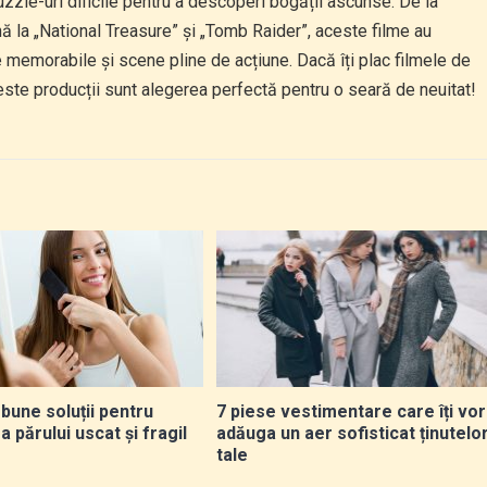
zzle-uri dificile pentru a descoperi bogății ascunse. De la
ă la „National Treasure” și „Tomb Raider”, aceste filme au
je memorabile și scene pline de acțiune. Dacă îți plac filmele de
ste producții sunt alegerea perfectă pentru o seară de neuitat!
bune soluții pentru
7 piese vestimentare care îți vor
a părului uscat și fragil
adăuga un aer sofisticat ținutelo
tale