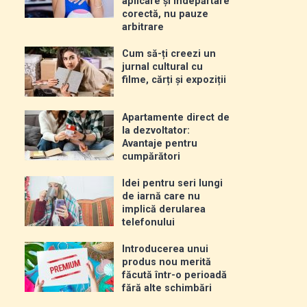
aplicare și îndepărtare
corectă, nu pauze
arbitrare
Cum să-ți creezi un
jurnal cultural cu
filme, cărți și expoziții
Apartamente direct de
la dezvoltator:
Avantaje pentru
cumpărători
Idei pentru seri lungi
de iarnă care nu
implică derularea
telefonului
Introducerea unui
produs nou merită
făcută într-o perioadă
fără alte schimbări