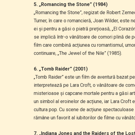
5. „Romancing the Stone” (1984)
„Romancing the Stone”, regizat de Robert Zemec
Turner, în care o romancieră, Joan Wilder, este 
ei și pentru a găsi o piatră prețioasă, „El Corazó
se implică într-o vânătoare de comori plină de 
film care combină acțiunea cu romantismul, umorul
continuare, „The Jewel of the Nile” (1985).
6. „Tomb Raider” (2001)
„Tomb Raider” este un film de aventură bazat pe 
interpretează pe Lara Croft, o vânătoare de como
misterioase și capcane mortale pentru a găsi art
un simbol al eroinelor de acțiune, iar Lara Crof
cultura pop. Cu scene de acțiune spectaculoase
rămâne un favorit al iubitorilor de filme cu vânăt
7. „Indiana Jones and the Raiders of the Los