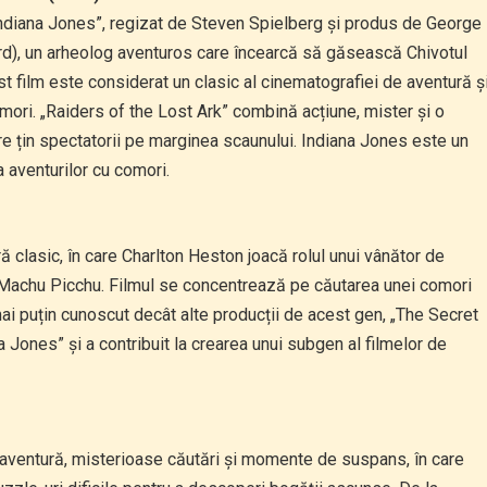
 „Indiana Jones”, regizat de Steven Spielberg și produs de George
ord), un arheolog aventuros care încearcă să găsească Chivotul
st film este considerat un clasic al cinematografiei de aventură ș
mori. „Raiders of the Lost Ark” combină acțiune, mister și o
 țin spectatorii pe marginea scaunului. Indiana Jones este un
 aventurilor cu comori.
ă clasic, în care Charlton Heston joacă rolul unui vânător de
a Machu Picchu. Filmul se concentrează pe căutarea unei comori
 mai puțin cunoscut decât alte producții de acest gen, „The Secret
na Jones” și a contribuit la crearea unui subgen al filmelor de
e aventură, misterioase căutări și momente de suspans, în care