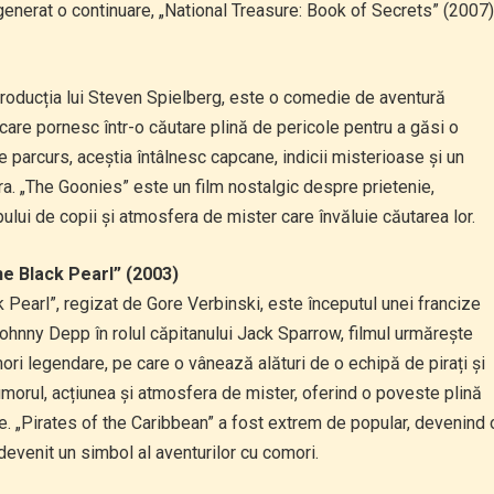
generat o continuare, „National Treasure: Book of Secrets” (2007)
producția lui Steven Spielberg, este o comedie de aventură
care pornesc într-o căutare plină de pericole pentru a găsi o
 parcurs, aceștia întâlnesc capcane, indicii misterioase și un
ra. „The Goonies” este un film nostalgic despre prietenie,
upului de copii și atmosfera de mister care învăluie căutarea lor.
he Black Pearl” (2003)
 Pearl”, regizat de Gore Verbinski, este începutul unei francize
ohnny Depp în rolul căpitanului Jack Sparrow, filmul urmărește
ori legendare, pe care o vânează alături de o echipă de pirați și
umorul, acțiunea și atmosfera de mister, oferind o poveste plină
e. „Pirates of the Caribbean” a fost extrem de popular, devenind 
evenit un simbol al aventurilor cu comori.