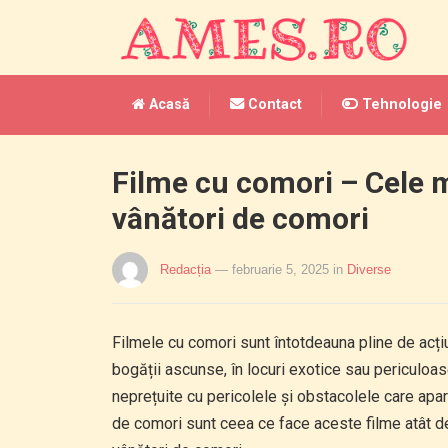
Acasă
Contact
Tehnologie
Filme cu comori – Cele m
vânători de comori
Redacția
— februarie 5, 2025
in
Diverse
Filmele cu comori sunt întotdeauna pline de acțiu
bogății ascunse, în locuri exotice sau periculo
neprețuite cu pericolele și obstacolele care apar
de comori sunt ceea ce face aceste filme atât de