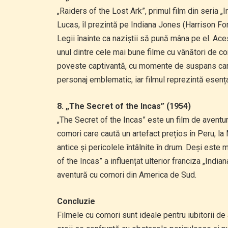
„Raiders of the Lost Ark”, primul film din seria
Lucas, îl prezintă pe Indiana Jones (Harrison F
Legii înainte ca naziștii să pună mâna pe el. Ace
unul dintre cele mai bune filme cu vânători de co
poveste captivantă, cu momente de suspans care
personaj emblematic, iar filmul reprezintă esența
8. „The Secret of the Incas” (1954)
„The Secret of the Incas” este un film de aventur
comori care caută un artefact prețios în Peru, l
antice și pericolele întâlnite în drum. Deși este
of the Incas” a influențat ulterior franciza „India
aventură cu comori din America de Sud.
Concluzie
Filmele cu comori sunt ideale pentru iubitorii d