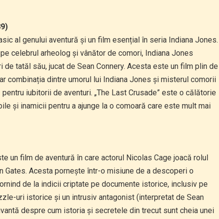
89)
ic al genului aventură și un film esențial în seria Indiana Jones.
 pe celebrul arheolog și vânător de comori, Indiana Jones
uri de tatăl său, jucat de Sean Connery. Acesta este un film plin de
ar combinația dintre umorul lui Indiana Jones și misterul comorii
pentru iubitorii de aventuri. „The Last Crusade” este o călătorie
ibile și inamicii pentru a ajunge la o comoară care este mult mai
ste un film de aventură în care actorul Nicolas Cage joacă rolul
n Gates. Acesta pornește într-o misiune de a descoperi o
rnind de la indicii criptate pe documente istorice, inclusiv pe
zle-uri istorice și un intrusiv antagonist (interpretat de Sean
vantă despre cum istoria și secretele din trecut sunt cheia unei