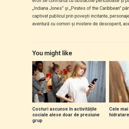
eroii se confruntă cu obstacole periculoase și pu
„Indiana Jones” și „Pirates of the Caribbean” pân
captivat publicul prin povești incitante, persona
aventură cu comori și mistere de descoperit, ace
You might like
Costuri ascunse în activitățile
Cele mai 
sociale alese doar de presiune
hidratare
grup