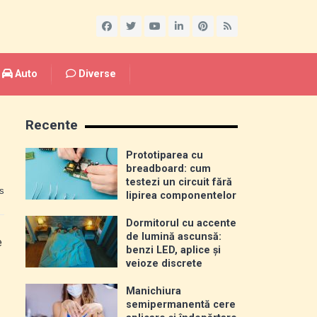
Auto
Diverse
Recente
Prototiparea cu
breadboard: cum
testezi un circuit fără
s
lipirea componentelor
Dormitorul cu accente
de lumină ascunsă:
e
benzi LED, aplice și
veioze discrete
Manichiura
semipermanentă cere