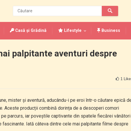
Casă și Grădină
Lifestyle
Business
ai palpitante aventuri despre
1
Like
ne, mister și aventură, aducându-i pe eroi într-o căutare epică d
ase. Aceste producții combină dorința de a descoperi comori
 pe parcurs, iar poveștile captivante din spatele fiecărei vânători
 fascinante. Iată câteva dintre cele mai palpitante filme despre