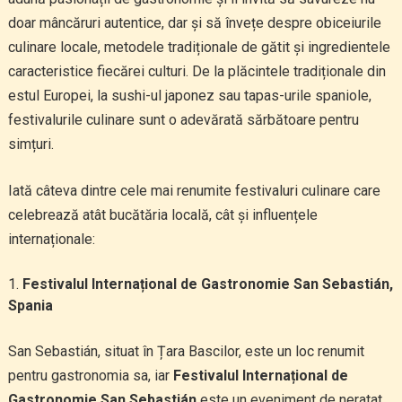
doar mâncăruri autentice, dar și să învețe despre obiceiurile
culinare locale, metodele tradiționale de gătit și ingredientele
caracteristice fiecărei culturi. De la plăcintele tradiționale din
estul Europei, la sushi-ul japonez sau tapas-urile spaniole,
festivalurile culinare sunt o adevărată sărbătoare pentru
simțuri.
Iată câteva dintre cele mai renumite festivaluri culinare care
celebrează atât bucătăria locală, cât și influențele
internaționale:
Festivalul Internațional de Gastronomie San Sebastián,
Spania
San Sebastián, situat în Țara Bascilor, este un loc renumit
pentru gastronomia sa, iar
Festivalul Internațional de
Gastronomie San Sebastián
este un eveniment de neratat