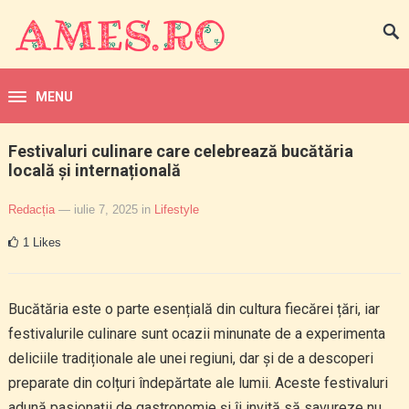
MENU
Festivaluri culinare care celebrează bucătăria
locală și internațională
Redacția
— iulie 7, 2025
in
Lifestyle
1
Likes
Bucătăria este o parte esențială din cultura fiecărei țări, iar
festivalurile culinare sunt ocazii minunate de a experimenta
deliciile tradiționale ale unei regiuni, dar și de a descoperi
preparate din colțuri îndepărtate ale lumii. Aceste festivaluri
adună pasionații de gastronomie și îi invită să savureze nu