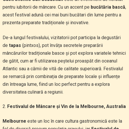
pentru iubitorii de mâncare. Cu un accent pe
bucătăria bască
,
acest festival adună cei mai buni bucătari din lume pentru a
prezenta preparate tradiționale și inovative.
De-a lungul festivalului, vizitatorii pot participa la degustări
de
tapas
(pintxos), pot învăța secretele preparării
mâncărurilor tradiționale basce și pot explora variatele tehnici
de gătit, cum ar fi utilizarea peștelui proaspăt din oceanul
Atlantic sau a cărnii de vită de calitate superioară. Festivalul
se remarcă prin combinația de preparate locale și influențe
din întreaga lume, fiind un loc perfect pentru a explora
diversitatea culinară a regiunii.
Festivalul de Mâncare și Vin de la Melbourne, Australia
Melbourne
este un loc în care cultura gastronomică este la
fel de diversă precum populația orașului, iar
Festivalul de