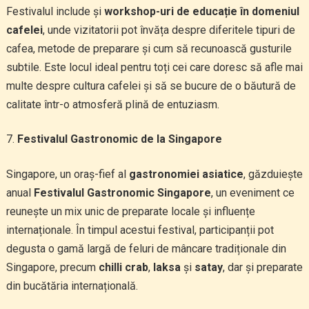
Festivalul include și
workshop-uri de educație în domeniul
cafelei
, unde vizitatorii pot învăța despre diferitele tipuri de
cafea, metode de preparare și cum să recunoască gusturile
subtile. Este locul ideal pentru toți cei care doresc să afle mai
multe despre cultura cafelei și să se bucure de o băutură de
calitate într-o atmosferă plină de entuziasm.
Festivalul Gastronomic de la Singapore
Singapore, un oraș-fief al
gastronomiei asiatice
, găzduiește
anual
Festivalul Gastronomic Singapore
, un eveniment ce
reunește un mix unic de preparate locale și influențe
internaționale. În timpul acestui festival, participanții pot
degusta o gamă largă de feluri de mâncare tradiționale din
Singapore, precum
chilli crab
,
laksa
și
satay
, dar și preparate
din bucătăria internațională.