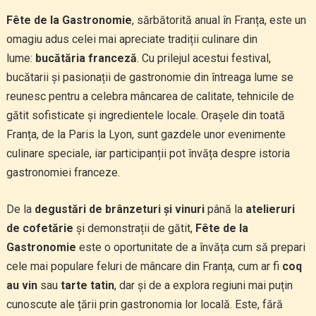
Fête de la Gastronomie
, sărbătorită anual în Franța, este un
omagiu adus celei mai apreciate tradiții culinare din
lume:
bucătăria franceză
. Cu prilejul acestui festival,
bucătarii și pasionații de gastronomie din întreaga lume se
reunesc pentru a celebra mâncarea de calitate, tehnicile de
gătit sofisticate și ingredientele locale. Orașele din toată
Franța, de la Paris la Lyon, sunt gazdele unor evenimente
culinare speciale, iar participanții pot învăța despre istoria
gastronomiei franceze.
De la
degustări de brânzeturi și vinuri
până la
atelieruri
de cofetărie
și demonstrații de gătit,
Fête de la
Gastronomie
este o oportunitate de a învăța cum să prepari
cele mai populare feluri de mâncare din Franța, cum ar fi
coq
au vin
sau
tarte tatin
, dar și de a explora regiuni mai puțin
cunoscute ale țării prin gastronomia lor locală. Este, fără