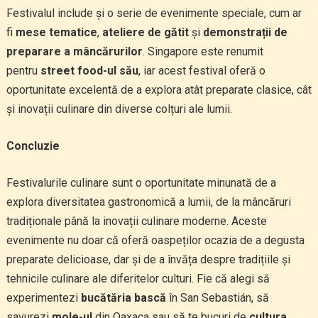
Festivalul include și o serie de evenimente speciale, cum ar
fi
mese tematice
,
ateliere de gătit
și
demonstrații de
preparare a mâncărurilor
. Singapore este renumit
pentru
street food-ul său
, iar acest festival oferă o
oportunitate excelentă de a explora atât preparate clasice, cât
și inovații culinare din diverse colțuri ale lumii.
Concluzie
Festivalurile culinare sunt o oportunitate minunată de a
explora diversitatea gastronomică a lumii, de la mâncăruri
tradiționale până la inovații culinare moderne. Aceste
evenimente nu doar că oferă oaspeților ocazia de a degusta
preparate delicioase, dar și de a învăța despre tradițiile și
tehnicile culinare ale diferitelor culturi. Fie că alegi să
experimentezi
bucătăria bască
în San Sebastián, să
savurezi
mole-ul
din Oaxaca sau să te bucuri de
cultura