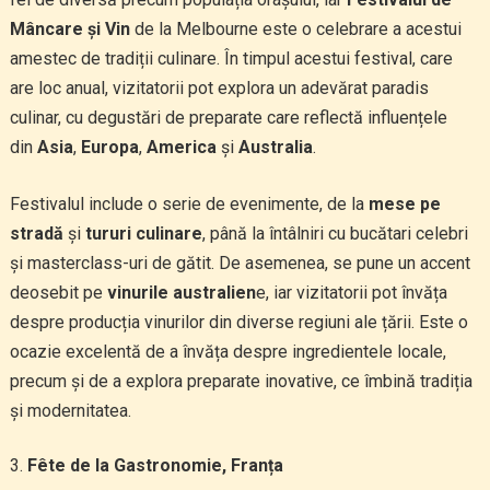
Mâncare și Vin
de la Melbourne este o celebrare a acestui
amestec de tradiții culinare. În timpul acestui festival, care
are loc anual, vizitatorii pot explora un adevărat paradis
culinar, cu degustări de preparate care reflectă influențele
din
Asia
,
Europa
,
America
și
Australia
.
Festivalul include o serie de evenimente, de la
mese pe
stradă
și
tururi culinare
, până la întâlniri cu bucătari celebri
și masterclass-uri de gătit. De asemenea, se pune un accent
deosebit pe
vinurile australien
e, iar vizitatorii pot învăța
despre producția vinurilor din diverse regiuni ale țării. Este o
ocazie excelentă de a învăța despre ingredientele locale,
precum și de a explora preparate inovative, ce îmbină tradiția
și modernitatea.
Fête de la Gastronomie, Franța