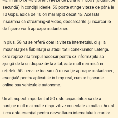
4G. În timp ce 4G a oferit viteze de până la 1 Gbps (gigabit pe
secundă) în condiții ideale, 5G poate atinge viteze de până la
10 Gbps, adică de 10 ori mai rapid decât 4G. Aceasta
înseamnă că streaming-ul video, descărcările și încărcările
de fișiere vor fi aproape instantanee.
În plus, 5G nu se referă doar la viteza internetului, ci și la
îmbunătățirea fiabilității și stabilității conexiunilor. Latența,
care reprezintă timpul necesar pentru ca informațiile să
ajungă de la un dispozitiv la altul, este mult mai mică în
rețelele 5G, ceea ce înseamnă o reacție aproape instantanee,
esențială pentru aplicațiile în timp real, cum ar fi jocurile
online sau vehiculele autonome.
Un alt aspect important al 5G este capacitatea sa de a
susține mult mai multe dispozitive conectate simultan. Acest
lucru este esențial pentru dezvoltarea internetului lucrurilor