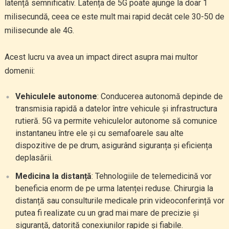
latență semnificativ. Latența de 5G poate ajunge la doar 1
milisecundă, ceea ce este mult mai rapid decât cele 30-50 de
milisecunde ale 4G.
Acest lucru va avea un impact direct asupra mai multor
domenii:
Vehiculele autonome
: Conducerea autonomă depinde de
transmisia rapidă a datelor între vehicule și infrastructura
rutieră. 5G va permite vehiculelor autonome să comunice
instantaneu între ele și cu semafoarele sau alte
dispozitive de pe drum, asigurând siguranța și eficiența
deplasării.
Medicina la distanță
: Tehnologiile de telemedicină vor
beneficia enorm de pe urma latenței reduse. Chirurgia la
distanță sau consulturile medicale prin videoconferință vor
putea fi realizate cu un grad mai mare de precizie și
siguranță, datorită conexiunilor rapide și fiabile.