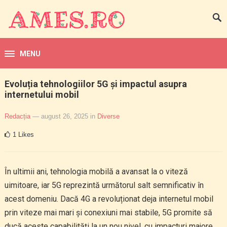
MENU
Evoluția tehnologiilor 5G și impactul asupra
internetului mobil
Redacția
— august 26, 2025
in
Diverse
1
Likes
În ultimii ani, tehnologia mobilă a avansat la o viteză
uimitoare, iar 5G reprezintă următorul salt semnificativ în
acest domeniu. Dacă 4G a revoluționat deja internetul mobil
prin viteze mai mari și conexiuni mai stabile, 5G promite să
ducă aceste capabilități la un nou nivel, cu impacturi majore