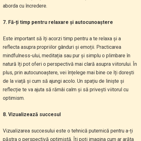
aborda cu încredere.
7. Fă-ți timp pentru relaxare și autocunoaștere
Este important să îți acorzi timp pentru a te relaxa și a
reflecta asupra propriilor gânduri și emoții. Practicarea
mindfulness-ului, meditația sau pur și simplu o plimbare în
natură îți pot oferi o perspectivă mai clară asupra viitorului. În
plus, prin autocunoaștere, vei înțelege mai bine ce îți dorești
de la viață și cum să ajungi acolo. Un spațiu de liniște și
reflecție te va ajuta să rămâi calm și să privești viitorul cu
optimism.
8. Vizualizează succesul
Vizualizarea succesului este o tehnică puternică pentru a-ți
păstra o perspectivă optimistă. Îți poți imagina cum ar arăta