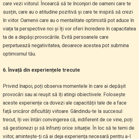
care vezi viitorul. Încearcă să te înconjori de oameni care te
susțin, care au o atitudine pozitivă și care te inspiră să crezi
în viitor. Oamenii care au o mentalitate optimistă pot aduce în
viața ta perspective noi și îți vor oferi încredere în capacitatea
ta de a depăși provocările. Evită persoanele care
perpetuează negativitatea, deoarece acestea pot submina
optimismul tău.
6. Învață din experiențele trecute
Privind înapoi, poți observa momentele în care ai depășit
provocări sau ai reușit să îți atingi obiectivele. Folosește
aceste experiențe ca dovezi ale capacității tale de a face
față oricăror dificultăți viitoare. Gândindu-te la succesul
trecut, îți vei întări convingerea că, indiferent de ce vine, poți
să gestionezi și să înfrunți orice situație. În loc să te temi de
viitor, amintește-ți că ai deja experiența necesară pentru a-l