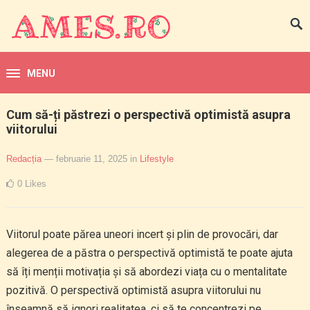
MENU
Cum să-ți păstrezi o perspectivă optimistă asupra
viitorului
Redacția
— februarie 11, 2025
in
Lifestyle
0
Likes
Viitorul poate părea uneori incert și plin de provocări, dar
alegerea de a păstra o perspectivă optimistă te poate ajuta
să îți menții motivația și să abordezi viața cu o mentalitate
pozitivă. O perspectivă optimistă asupra viitorului nu
înseamnă să ignori realitatea, ci să te concentrezi pe