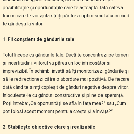
posibilitățile și oportunitățile care te așteaptă. Iată câteva
trucuri care te vor ajuta să îți păstrezi optimismul atunci când
te gândești la viitor:
1. Fii conștient de gândurile tale
Totul începe cu gândurile tale. Dacă te concentrezi pe temeri
și incertitudini, viitorul va părea un loc înfricoșător și
imprevizibil. În schimb, învață să îți monitorizezi gândurile și
să le redirecționezi către o abordare mai pozitivă. De fiecare
dată când te simți copleșit de gânduri negative despre viitor,
înlocuiește-le cu gânduri constructive și pline de speranță.
Poți întreba: „Ce oportunități se află în fața mea?” sau „Cum
pot folosi acest moment pentru a crește și a învăța?”
2. Stabilește obiective clare și realizabile