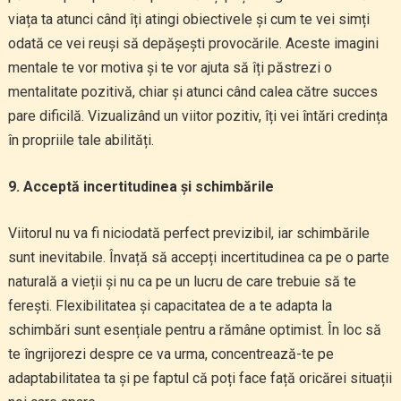
viața ta atunci când îți atingi obiectivele și cum te vei simți
odată ce vei reuși să depășești provocările. Aceste imagini
mentale te vor motiva și te vor ajuta să îți păstrezi o
mentalitate pozitivă, chiar și atunci când calea către succes
pare dificilă. Vizualizând un viitor pozitiv, îți vei întări credința
în propriile tale abilități.
9. Acceptă incertitudinea și schimbările
Viitorul nu va fi niciodată perfect previzibil, iar schimbările
sunt inevitabile. Învață să accepți incertitudinea ca pe o parte
naturală a vieții și nu ca pe un lucru de care trebuie să te
ferești. Flexibilitatea și capacitatea de a te adapta la
schimbări sunt esențiale pentru a rămâne optimist. În loc să
te îngrijorezi despre ce va urma, concentrează-te pe
adaptabilitatea ta și pe faptul că poți face față oricărei situații