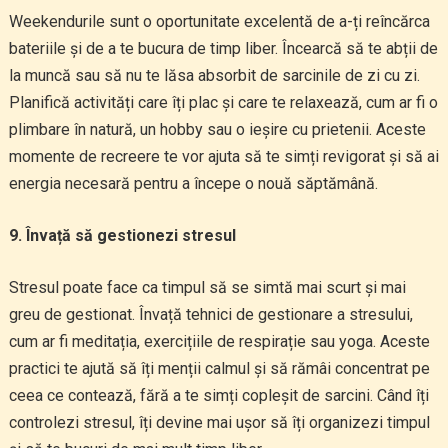
Weekendurile sunt o oportunitate excelentă de a-ți reîncărca
bateriile și de a te bucura de timp liber. Încearcă să te abții de
la muncă sau să nu te lăsa absorbit de sarcinile de zi cu zi.
Planifică activități care îți plac și care te relaxează, cum ar fi o
plimbare în natură, un hobby sau o ieșire cu prietenii. Aceste
momente de recreere te vor ajuta să te simți revigorat și să ai
energia necesară pentru a începe o nouă săptămână.
9. Învață să gestionezi stresul
Stresul poate face ca timpul să se simtă mai scurt și mai
greu de gestionat. Învață tehnici de gestionare a stresului,
cum ar fi meditația, exercițiile de respirație sau yoga. Aceste
practici te ajută să îți menții calmul și să rămâi concentrat pe
ceea ce contează, fără a te simți copleșit de sarcini. Când îți
controlezi stresul, îți devine mai ușor să îți organizezi timpul