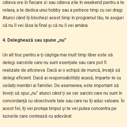
câteva ore în fiecare zi sau câteva zile în weekend pentru a te
relaxa, a te dedica unui hobby sau a petrece timp cu cei dragi.
Atunci când îți blochezi acest timp în programul tău, te asiguri
că nu îl vei lăsa la final și că nu îl vei amâna.
4. Deleghează sau spune „nu”
Un alt truc pentru a-ți câștiga mai mult timp liber este să
delegi sarcinile care nu sunt esențiale sau care pot fi
realizate de altcineva. Dacă ai o echipă de muncă, învață să
delegi eficient. Dacă ai responsabilități acasă, împarte-le cu
ceilalți membri ai familiei. De asemenea, este important să
înveți să spui „nu” atunci când ți se cer sarcini care nu sunt în
concordanță cu obiectivele tale sau care nu îți aduc valoare. În
acest fel, îți vei proteja timpul și te vei putea concentra pe
lucrurile care contează cu adevărat.