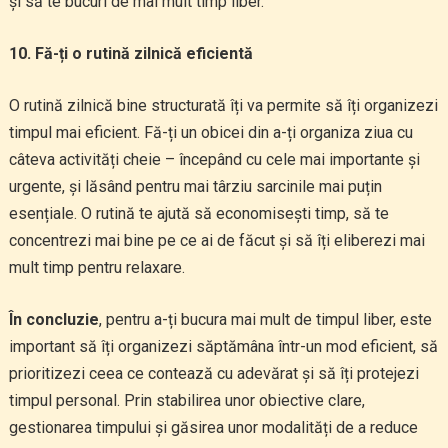
și să te bucuri de mai mult timp liber.
10. Fă-ți o rutină zilnică eficientă
O rutină zilnică bine structurată îți va permite să îți organizezi
timpul mai eficient. Fă-ți un obicei din a-ți organiza ziua cu
câteva activități cheie – începând cu cele mai importante și
urgente, și lăsând pentru mai târziu sarcinile mai puțin
esențiale. O rutină te ajută să economisești timp, să te
concentrezi mai bine pe ce ai de făcut și să îți eliberezi mai
mult timp pentru relaxare.
În concluzie
, pentru a-ți bucura mai mult de timpul liber, este
important să îți organizezi săptămâna într-un mod eficient, să
prioritizezi ceea ce contează cu adevărat și să îți protejezi
timpul personal. Prin stabilirea unor obiective clare,
gestionarea timpului și găsirea unor modalități de a reduce