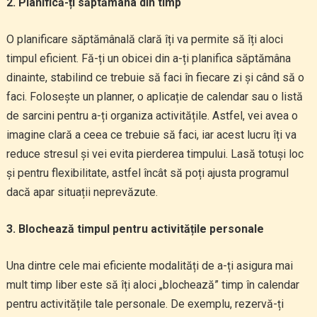
2. Planifică-ți săptămâna din timp
O planificare săptămânală clară îți va permite să îți aloci
timpul eficient. Fă-ți un obicei din a-ți planifica săptămâna
dinainte, stabilind ce trebuie să faci în fiecare zi și când să o
faci. Folosește un planner, o aplicație de calendar sau o listă
de sarcini pentru a-ți organiza activitățile. Astfel, vei avea o
imagine clară a ceea ce trebuie să faci, iar acest lucru îți va
reduce stresul și vei evita pierderea timpului. Lasă totuși loc
și pentru flexibilitate, astfel încât să poți ajusta programul
dacă apar situații neprevăzute.
3. Blochează timpul pentru activitățile personale
Una dintre cele mai eficiente modalități de a-ți asigura mai
mult timp liber este să îți aloci „blochează” timp în calendar
pentru activitățile tale personale. De exemplu, rezervă-ți