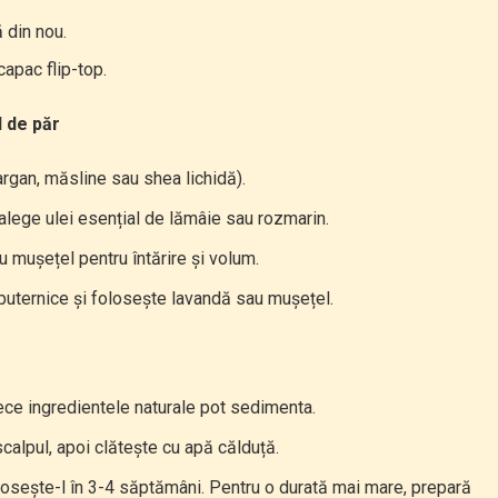
 din nou.
apac flip-top.
l de păr
argan, măsline sau shea lichidă).
 alege ulei esențial de lămâie sau rozmarin.
u mușețel pentru întărire și volum.
a puternice și folosește lavandă sau mușețel.
arece ingredientele naturale pot sedimenta.
alpul, apoi clătește cu apă călduță.
losește-l în 3-4 săptămâni. Pentru o durată mai mare, prepară