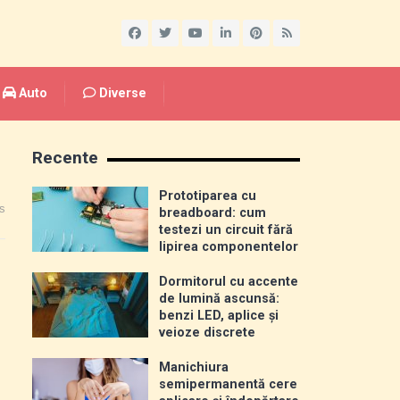
Auto
Diverse
Recente
Prototiparea cu
s
breadboard: cum
testezi un circuit fără
lipirea componentelor
Dormitorul cu accente
de lumină ascunsă:
benzi LED, aplice și
veioze discrete
Manichiura
semipermanentă cere