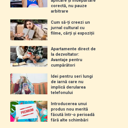
aplicare și îndepărtare
corectă, nu pauze
arbitrare
Cum să-ți creezi un
jurnal cultural cu
filme, cărți și expoziții
Apartamente direct de
la dezvoltator:
Avantaje pentru
cumpărători
Idei pentru seri lungi
de iarnă care nu
implică derularea
telefonului
Introducerea unui
produs nou merită
făcută într-o perioadă
fără alte schimbări