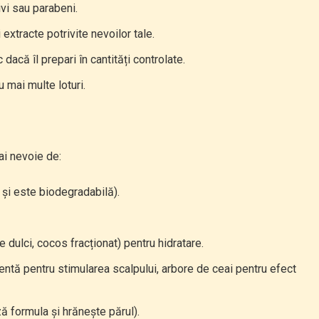
ivi sau parabeni.
i extracte potrivite nevoilor tale.
 dacă îl prepari în cantități controlate.
u mai multe loturi.
ai nevoie de:
 și este biodegradabilă).
 dulci, cocos fracționat) pentru hidratare.
ntă pentru stimularea scalpului, arbore de ceai pentru efect
ă formula și hrănește părul).