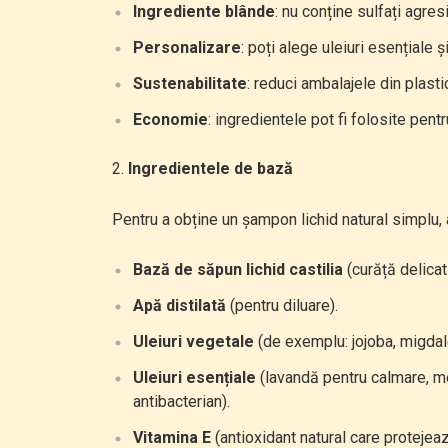
Ingrediente blânde
: nu conține sulfați agres
Personalizare
: poți alege uleiuri esențiale ș
Sustenabilitate
: reduci ambalajele din plastic
Economie
: ingredientele pot fi folosite pentr
Ingredientele de bază
Pentru a obține un șampon lichid natural simplu, 
Bază de săpun lichid castilia
(curăță delicat
Apă distilată
(pentru diluare).
Uleiuri vegetale
(de exemplu: jojoba, migdale
Uleiuri esențiale
(lavandă pentru calmare, me
antibacterian).
Vitamina E
(antioxidant natural care protejeaz