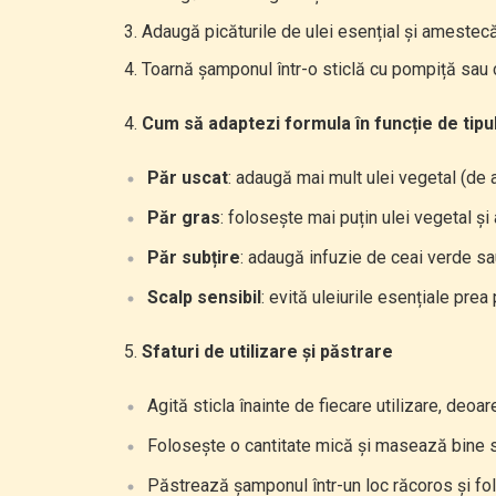
Adaugă picăturile de ulei esențial și amestecă
Toarnă șamponul într-o sticlă cu pompiță sau c
Cum să adaptezi formula în funcție de tipu
Păr uscat
: adaugă mai mult ulei vegetal (de 
Păr gras
: folosește mai puțin ulei vegetal și
Păr subțire
: adaugă infuzie de ceai verde sa
Scalp sensibil
: evită uleiurile esențiale pre
Sfaturi de utilizare și păstrare
Agită sticla înainte de fiecare utilizare, deo
Folosește o cantitate mică și masează bine sc
Păstrează șamponul într-un loc răcoros și fo