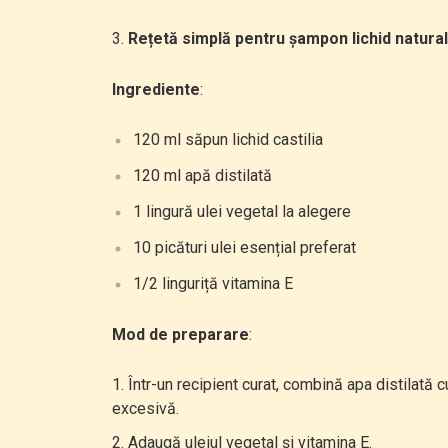
Rețetă simplă pentru șampon lichid natural
Ingrediente
:
120 ml săpun lichid castilia
120 ml apă distilată
1 lingură ulei vegetal la alegere
10 picături ulei esențial preferat
1/2 linguriță vitamina E
Mod de preparare
:
Într-un recipient curat, combină apa distilată 
excesivă.
Adaugă uleiul vegetal și vitamina E.