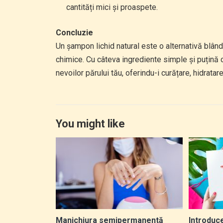
cantități mici și proaspete.
Concluzie
Un șampon lichid natural este o alternativă blân
chimice. Cu câteva ingrediente simple și puțină c
nevoilor părului tău, oferindu-i curățare, hidratare
You might like
Manichiura semipermanentă
Introduc