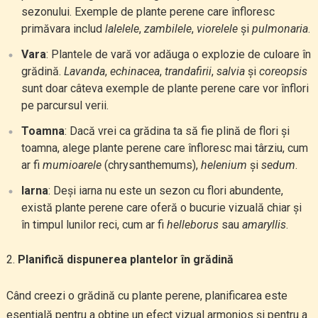
sezonului. Exemple de plante perene care înfloresc
primăvara includ
lalelele
,
zambilele
,
viorelele
și
pulmonaria
.
Vara
: Plantele de vară vor adăuga o explozie de culoare în
grădină.
Lavanda
,
echinacea
,
trandafirii
,
salvia
și
coreopsis
sunt doar câteva exemple de plante perene care vor înflori
pe parcursul verii.
Toamna
: Dacă vrei ca grădina ta să fie plină de flori și
toamna, alege plante perene care înfloresc mai târziu, cum
ar fi
mumioarele
(chrysanthemums),
helenium
și
sedum
.
Iarna
: Deși iarna nu este un sezon cu flori abundente,
există plante perene care oferă o bucurie vizuală chiar și
în timpul lunilor reci, cum ar fi
helleborus
sau
amaryllis
.
Planifică dispunerea plantelor în grădină
Când creezi o grădină cu plante perene, planificarea este
esențială pentru a obține un efect vizual armonios și pentru a