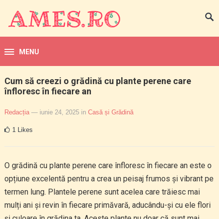
MENU
Cum să creezi o grădină cu plante perene care
înfloresc în fiecare an
Redacția
— iunie 24, 2025
in
Casă și Grădină
1
Likes
O grădină cu plante perene care înfloresc în fiecare an este o
opțiune excelentă pentru a crea un peisaj frumos și vibrant pe
termen lung. Plantele perene sunt acelea care trăiesc mai
mulți ani și revin în fiecare primăvară, aducându-și cu ele flori
și culoare în grădina ta. Aceste plante nu doar că sunt mai