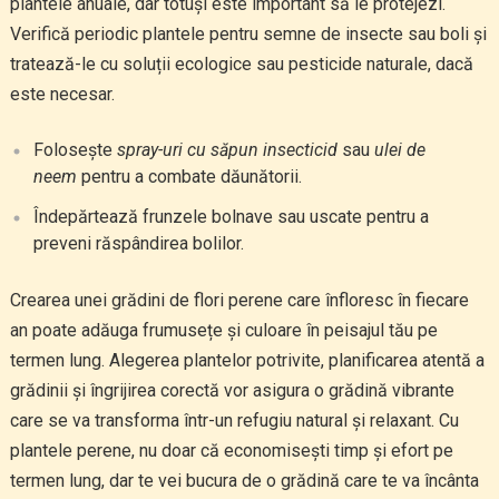
plantele anuale, dar totuși este important să le protejezi.
Verifică periodic plantele pentru semne de insecte sau boli și
tratează-le cu soluții ecologice sau pesticide naturale, dacă
este necesar.
Folosește
spray-uri cu săpun insecticid
sau
ulei de
neem
pentru a combate dăunătorii.
Îndepărtează frunzele bolnave sau uscate pentru a
preveni răspândirea bolilor.
Crearea unei grădini de flori perene care înfloresc în fiecare
an poate adăuga frumusețe și culoare în peisajul tău pe
termen lung. Alegerea plantelor potrivite, planificarea atentă a
grădinii și îngrijirea corectă vor asigura o grădină vibrante
care se va transforma într-un refugiu natural și relaxant. Cu
plantele perene, nu doar că economisești timp și efort pe
termen lung, dar te vei bucura de o grădină care te va încânta