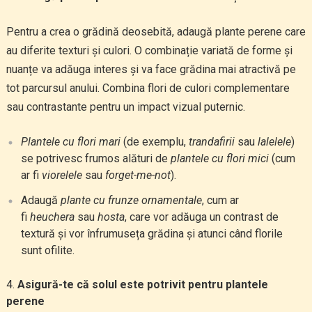
Pentru a crea o grădină deosebită, adaugă plante perene care
au diferite texturi și culori. O combinație variată de forme și
nuanțe va adăuga interes și va face grădina mai atractivă pe
tot parcursul anului. Combina flori de culori complementare
sau contrastante pentru un impact vizual puternic.
Plantele cu flori mari
(de exemplu,
trandafirii
sau
lalelele
)
se potrivesc frumos alături de
plantele cu flori mici
(cum
ar fi
viorelele
sau
forget-me-not
).
Adaugă
plante cu frunze ornamentale
, cum ar
fi
heuchera
sau
hosta
, care vor adăuga un contrast de
textură și vor înfrumuseța grădina și atunci când florile
sunt ofilite.
Asigură-te că solul este potrivit pentru plantele
perene