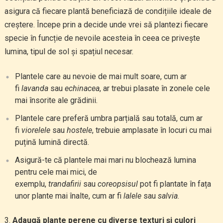
asigura că fiecare plantă beneficiază de condițiile ideale de
creștere. Începe prin a decide unde vrei să plantezi fiecare
specie în funcție de nevoile acesteia în ceea ce privește
lumina, tipul de sol și spațiul necesar.
Plantele care au nevoie de mai mult soare, cum ar
fi
lavanda
sau
echinacea
, ar trebui plasate în zonele cele
mai însorite ale grădinii.
Plantele care preferă umbra parțială sau totală, cum ar
fi
viorelele
sau
hostele
, trebuie amplasate în locuri cu mai
puțină lumină directă.
Asigură-te că plantele mai mari nu blochează lumina
pentru cele mai mici, de
exemplu,
trandafirii
sau
coreopsisul
pot fi plantate în fața
unor plante mai înalte, cum ar fi
lalele
sau
salvia
.
Adaugă plante perene cu diverse texturi și culori