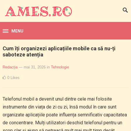
MENU
Cum îți organizezi aplicațiile mobile ca să nu-ți
saboteze atenția
Redacția
— mai 31, 2026
in
Tehnologie
0
Likes
Telefonul mobil a devenit unul dintre cele mai folosite
instrumente din viața de zi cu zi, însă modul în care sunt
organizate aplicațiile poate influența semnificativ capacitatea
de concentrare. Mulți utilizatori deschid telefonul pentru un
scop clar și ajung să petreacă mult mai mult timp decât