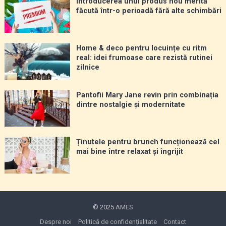
Introducerea unui produs nou merită
făcută într-o perioadă fără alte schimbări
Home & deco pentru locuințe cu ritm
real: idei frumoase care rezistă rutinei
zilnice
Pantofii Mary Jane revin prin combinația
dintre nostalgie și modernitate
Ținutele pentru brunch funcționează cel
mai bine între relaxat și îngrijit
© 2025
AMES
Despre noi
Politică de confidențialitate
Contact