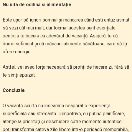
Nu uita de odihnă și alimentație
Este ușor să ignori somnul și mâncarea când ești entuziasmat
să vezi cât mai mult, dar tocmai acestea sunt esențiale
pentru a te bucura cu adevărat de vacanță. Asigură-te că
dormi suficient și că mănânci alimente sănătoase, care să îți
ofere energie.
Astfel, vei avea forța necesară să profiți de fiecare zi, fără să
te simți epuizat.
Concluzie
O vacanță scurtă nu înseamnă neapărat o experiență
superficială sau stresantă. Dimpotrivă, cu puțină planificare,
atenție la priorități și deschidere către momente autentice,
poți transforma câteva zile libere într-o perioadă memorabilă,