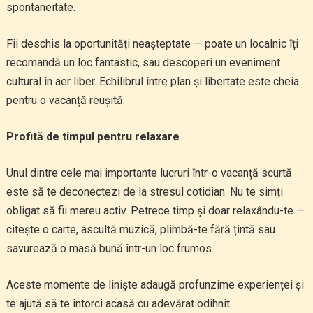
spontaneitate.
Fii deschis la oportunități neașteptate — poate un localnic îți
recomandă un loc fantastic, sau descoperi un eveniment
cultural în aer liber. Echilibrul între plan și libertate este cheia
pentru o vacanță reușită.
Profită de timpul pentru relaxare
Unul dintre cele mai importante lucruri într-o vacanță scurtă
este să te deconectezi de la stresul cotidian. Nu te simți
obligat să fii mereu activ. Petrece timp și doar relaxându-te —
citește o carte, ascultă muzică, plimbă-te fără țintă sau
savurează o masă bună într-un loc frumos.
Aceste momente de liniște adaugă profunzime experienței și
te ajută să te întorci acasă cu adevărat odihnit.