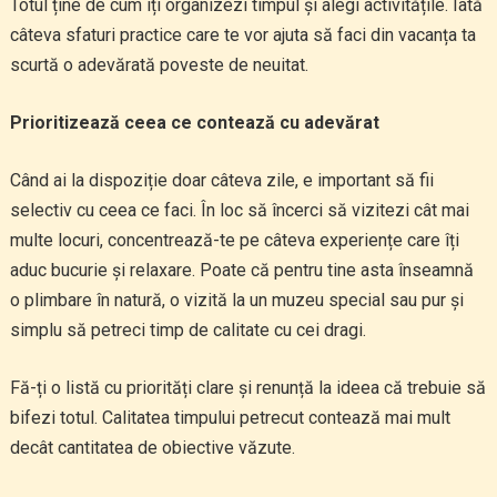
Totul ține de cum îți organizezi timpul și alegi activitățile. Iată
câteva sfaturi practice care te vor ajuta să faci din vacanța ta
scurtă o adevărată poveste de neuitat.
Prioritizează ceea ce contează cu adevărat
Când ai la dispoziție doar câteva zile, e important să fii
selectiv cu ceea ce faci. În loc să încerci să vizitezi cât mai
multe locuri, concentrează-te pe câteva experiențe care îți
aduc bucurie și relaxare. Poate că pentru tine asta înseamnă
o plimbare în natură, o vizită la un muzeu special sau pur și
simplu să petreci timp de calitate cu cei dragi.
Fă-ți o listă cu priorități clare și renunță la ideea că trebuie să
bifezi totul. Calitatea timpului petrecut contează mai mult
decât cantitatea de obiective văzute.