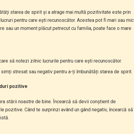
tăți starea de spirit și a atrage mai multă pozitivitate este prin
3 lucruri pentru care ești recunoscător. Acestea pot fi mari sau mic
are sau un moment plăcut petrecut cu familia, poate face o mare
care să notezi zilnic lucrurile pentru care ești recunoscător.
 simți stresat sau negativ pentru a-ți îmbunătăți starea de spirit.
duri pozitive
ra stării noastre de bine. Încearcă să devii conștient de
nele pozitive. Când te surprinzi având un gând negativ, încearcă să
istă.