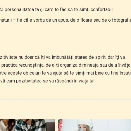
personalitatea ta și care te fac să te simți confortabil.
aturii – fie că e vorba de un apus, de o floare sau de o fotografi
ivitate nu doar că îți va îmbunătăți starea de spirit, dar îți va
 practica recunoștința, de a-ți organiza dimineața sau de a învăța
tre aceste obiceiuri te va ajuta să te simți mai bine cu tine însuți
rvă cum pozitivitatea se va răspândi în viața ta!