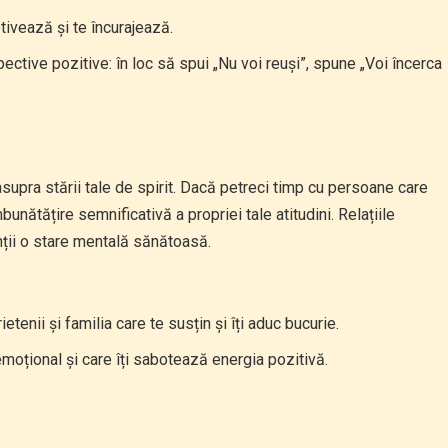
tivează și te încurajează.
ective pozitive: în loc să spui „Nu voi reuși”, spune „Voi încerca
asupra stării tale de spirit. Dacă petreci timp cu persoane care
unătățire semnificativă a propriei tale atitudini. Relațiile
menții o stare mentală sănătoasă.
tenii și familia care te susțin și îți aduc bucurie.
emoțional și care îți sabotează energia pozitivă.