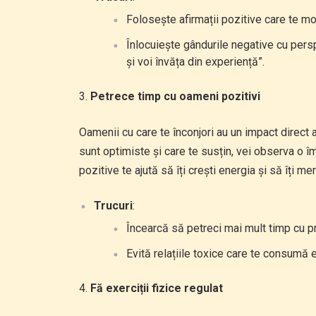
Folosește afirmații pozitive care te mo
Înlocuiește gândurile negative cu persp
și voi învăța din experiență”.
Petrece timp cu oameni pozitivi
Oamenii cu care te înconjori au un impact direct 
sunt optimiste și care te susțin, vei observa o îmb
pozitive te ajută să îți crești energia și să îți 
Trucuri
:
Încearcă să petreci mai mult timp cu prie
Evită relațiile toxice care te consumă 
Fă exerciții fizice regulat