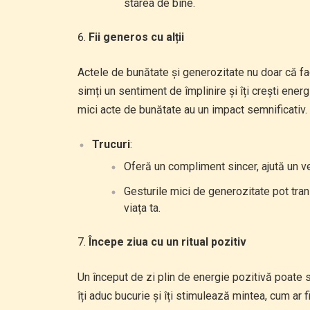
starea de bine.
Fii generos cu alții
Actele de bunătate și generozitate nu doar că fac b
simți un sentiment de împlinire și îți crești ener
mici acte de bunătate au un impact semnificativ.
Trucuri
:
Oferă un compliment sincer, ajută un ve
Gesturile mici de generozitate pot tra
viața ta.
Începe ziua cu un ritual pozitiv
Un început de zi plin de energie pozitivă poate se
îți aduc bucurie și îți stimulează mintea, cum ar f