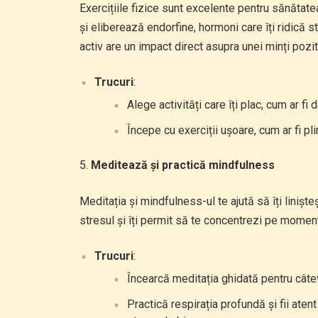
Exercițiile fizice sunt excelente pentru sănătat
și eliberează endorfine, hormoni care îți ridică s
activ are un impact direct asupra unei minți pozit
Trucuri
:
Alege activități care îți plac, cum ar fi
Începe cu exerciții ușoare, cum ar fi p
Meditează și practică mindfulness
Meditația și mindfulness-ul te ajută să îți liniște
stresul și îți permit să te concentrezi pe momentu
Trucuri
:
Încearcă meditația ghidată pentru câte
Practică respirația profundă și fii aten