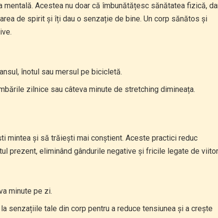
ea mentală. Acestea nu doar că îmbunătățesc sănătatea fizică, da
tarea de spirit și îți dau o senzație de bine. Un corp sănătos și
ive.
 dansul, înotul sau mersul pe bicicletă.
limbările zilnice sau câteva minute de stretching dimineața.
ști mintea și să trăiești mai conștient. Aceste practici reduc
l prezent, eliminând gândurile negative și fricile legate de viitor
va minute pe zi.
t la senzațiile tale din corp pentru a reduce tensiunea și a crește