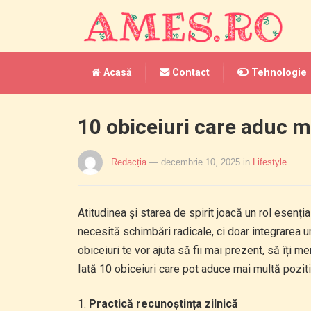
Acasă
Contact
Tehnologie
10 obiceiuri care aduc m
Redacția
— decembrie 10, 2025
in
Lifestyle
Atitudinea și starea de spirit joacă un rol esenția
necesită schimbări radicale, ci doar integrarea un
obiceiuri te vor ajuta să fii mai prezent, să îți men
Iată 10 obiceiuri care pot aduce mai multă pozitivi
Practică recunoștința zilnică