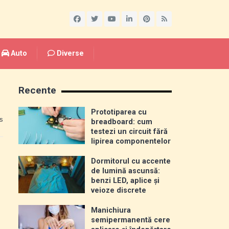
Auto
Diverse
Recente
Prototiparea cu
s
breadboard: cum
testezi un circuit fără
lipirea componentelor
Dormitorul cu accente
de lumină ascunsă:
benzi LED, aplice și
veioze discrete
Manichiura
semipermanentă cere