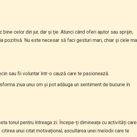
ine celor din jur, dar și ție. Atunci când oferi ajutor sau sprijin,
gia pozitivă. Nu este necesar să faci gesturi mari, chiar și cele ma
cin sau fii voluntar într-o cauză care te pasionează.
nsforma ziua unui om și pot adăuga un sentiment de bucurie în
ta tonul pentru întreaga zi. Începe-ți dimineața cu activități care
i citirea unui citat motivațional, ascultarea unei melodii care te