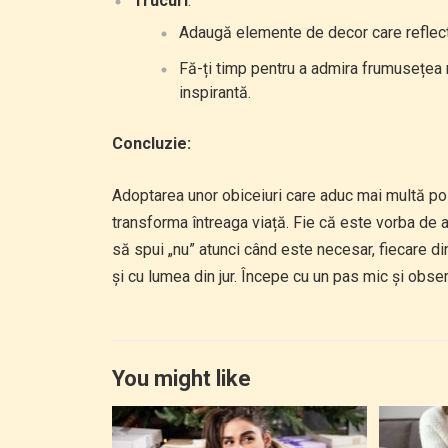
Trucuri
:
Adaugă elemente de decor care reflectă 
Fă-ți timp pentru a admira frumusețea n
inspirantă.
Concluzie:
Adoptarea unor obiceiuri care aduc mai multă pozit
transforma întreaga viață. Fie că este vorba de a
să spui „nu” atunci când este necesar, fiecare din
și cu lumea din jur. Începe cu un pas mic și obse
You might like