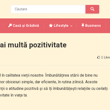
Casă și Grădină
Lifestyle
Business
ai multă pozitivitate
1
Like
l în calitatea vieții noastre. Îmbunătățirea stării de bine nu
or obiceiuri simple, dar eficiente, în rutina zilnică. Aceste
ții o atitudine pozitivă și să îți îmbunătățești relațiile cu ceilalți.
tate în viața ta.