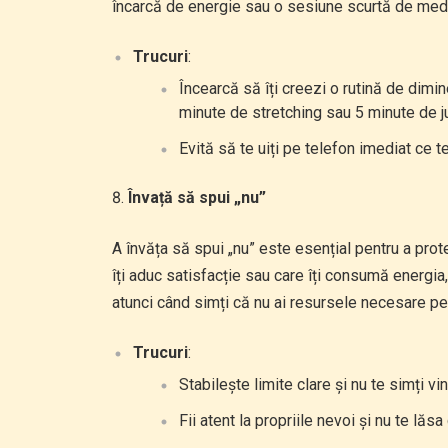
încarcă de energie sau o sesiune scurtă de medi
Trucuri
:
Încearcă să îți creezi o rutină de dimi
minute de stretching sau 5 minute de ju
Evită să te uiți pe telefon imediat ce te
Învață să spui „nu”
A învăța să spui „nu” este esențial pentru a prote
îți aduc satisfacție sau care îți consumă energia, 
atunci când simți că nu ai resursele necesare pent
Trucuri
:
Stabilește limite clare și nu te simți vi
Fii atent la propriile nevoi și nu te lăsa