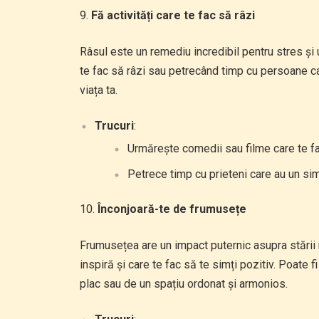
Fă activități care te fac să râzi
Râsul este un remediu incredibil pentru stres și 
te fac să râzi sau petrecând timp cu persoane ca
viața ta.
Trucuri
:
Urmărește comedii sau filme care te fa
Petrece timp cu prieteni care au un simț
Înconjoară-te de frumusețe
Frumusețea are un impact puternic asupra stării no
inspiră și care te fac să te simți pozitiv. Poate fi
plac sau de un spațiu ordonat și armonios.