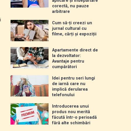
aplicare și îndepărtare
corectă, nu pauze
arbitrare
i
Cum să-ți creezi un
jurnal cultural cu
filme, cărți și expoziții
Apartamente direct de
la dezvoltator:
Avantaje pentru
cumpărători
Idei pentru seri lungi
de iarnă care nu
implică derularea
telefonului
Introducerea unui
produs nou merită
făcută într-o perioadă
fără alte schimbări