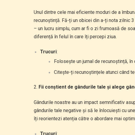
Unul dintre cele mai eficiente moduri de a îmbună
recunoștință. Fă-ți un obicei din a-ți nota zilnic 
– un lucru simplu, cum ar fi o zi frumoasă de so
diferență în felul în care îți percepi ziua.
Trucuri
:
Folosește un jurnal de recunoștință, în 
Citește-ți recunoștințele atunci când te
Fii conștient de gândurile tale și alege gân
Gândurile noastre au un impact semnificativ asup
gândurile tale negative și să le înlocuiești cu u
îți reorientezi atenția către o abordare mai optim
Trucuri
: