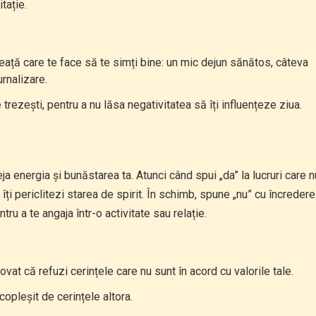
tație.
neață care te face să te simți bine: un mic dejun sănătos, câteva
rnalizare.
 trezești, pentru a nu lăsa negativitatea să îți influențeze ziua.
ja energia și bunăstarea ta. Atunci când spui „da” la lucruri care n
îți periclitezi starea de spirit. În schimb, spune „nu” cu încredere
ru a te angaja într-o activitate sau relație.
novat că refuzi cerințele care nu sunt în acord cu valorile tale.
 copleșit de cerințele altora.